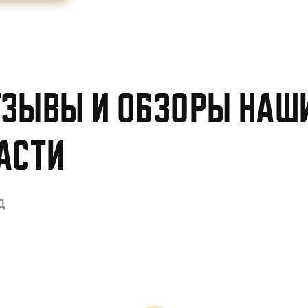
зывы и обзоры наши
асти
д