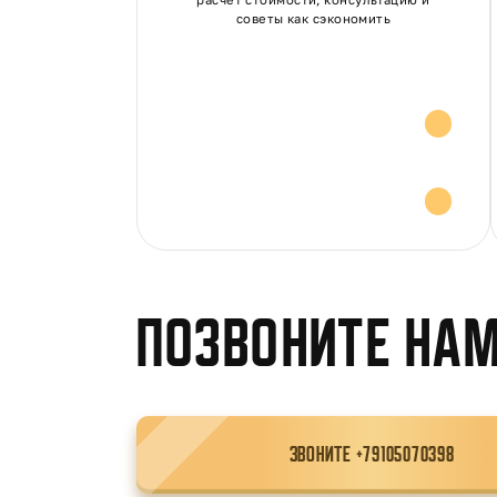
советы как сэкономить
Расчет стоимости
Консультация и
советы
Позвоните нам
ЗВОНИТЕ +79105070398