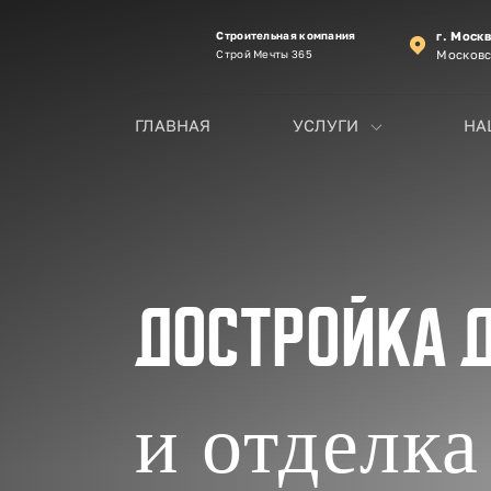
Строительная компания
г. Моск
Строй Мечты 365
Московс
ГЛАВНАЯ
УСЛУГИ
НА
Достройка 
и отделка