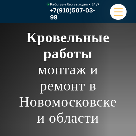
Работаем без выходных
24/7
+7(910)507-03-
98
Кровельные
ГЛАВНАЯ
работы
УСЛУГИ
монтаж и
НАШИ РАБОТЫ
ремонт в
ЦЕНЫ
Новомосковске
О КОМПАНИИ
ОТЗЫВЫ И ВИДЕО
и области
КОНТАКТЫ