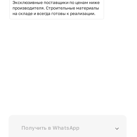
Эксклюзивные поставщики по ценам ниже
производителя. Строительные материалы
на складе и всегда готовы к реализации.
Скачайте каталог
с
ценами на все
наши
услуги в
Выберите куда вам удобнее отправить?
Получить в WhatsApp