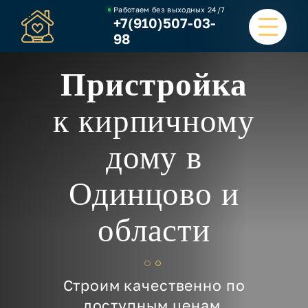
Работаем без выходных
24/7
+7(910)507-03-
98
Пристройка
ГЛАВНАЯ
к кирпичному
УСЛУГИ
дому в
НАШИ РАБОТЫ
Одинцово и
ЦЕНЫ
области
О КОМПАНИИ
ОТЗЫВЫ И ВИДЕО
Строим качественно по
КОНТАКТЫ
доступным ценам.