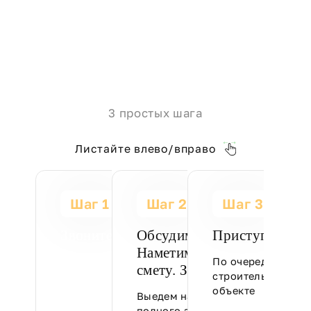
3 простых шага
Листайте влево/вправо
Шаг 1
Шаг 2
Шаг 3
Звоните:
Обсудим вашу задачу.
Приступаем к 
Наметим план. Составим
По очередности р
+7 (910) 507-03-98
смету. Заключим договор
строительные раб
объекте
Познакомимся,
Выедем на объект для
проконсультируем и
полного замера и