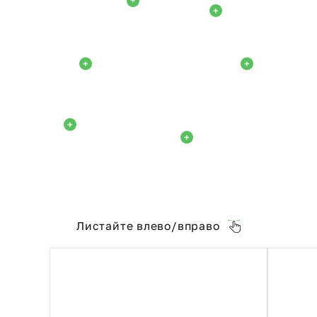
+
+
+
+
+
+
Листайте влево/вправо