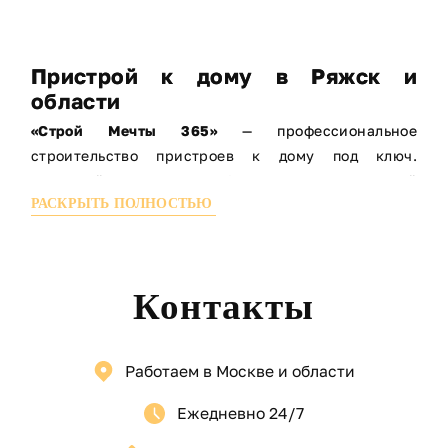
Пристрой к дому в Ряжск и
области
«Строй Мечты 365»
— профессиональное
строительство пристроев к дому под ключ.
Пристрой к дому — удобное расширение жилой
РАСКРЫТЬ ПОЛНОСТЬЮ
площади
Мы помогаем увеличить пространство вашего дома
быстро и качественно. Выполняем
пристрой к дому
любого назначения: жилые комнаты, веранды,
Контакты
террасы и закрытые тёплые пристройки.
МЫ СТРОИМ:
Работаем в Москве и области
Пристрой к дому
Комната пристроенная к дому
Ежедневно 24/7
Закрытый пристрой к дому