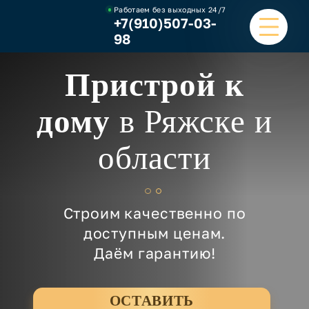
Работаем без выходных
24/7
+7(910)507-03-
98
Пристрой к
ГЛАВНАЯ
дому
в Ряжске и
УСЛУГИ
области
НАШИ РАБОТЫ
ЦЕНЫ
Строим качественно по
О КОМПАНИИ
доступным ценам.
Даём гарантию!
ОТЗЫВЫ И ВИДЕО
КОНТАКТЫ
ОСТАВИТЬ