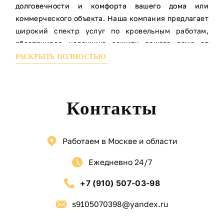
долговечности и комфорта вашего дома или
коммерческого объекта. Наша компания предлагает
широкий спектр услуг по кровельным работам,
обеспечивая надежную защиту вашего дома от
атмосферных воздействий. Мы работаем с
РАСКРЫТЬ ПОЛНОСТЬЮ
различными материалами, включая
металлочерепицу, битумную черепицу, шифер и
другие, чтобы вы могли выбрать оптимальный
Контакты
вариант для вашего бюджета и стиля.
НАШИ УСЛУГИ:
Монтаж новой кровли — установка различных
Работаем в Москве и области
видов кровельных покрытий: металлочерепица,
Ежедневно 24/7
мягкая кровля, профнастил, керамическая
черепица и другие.
+7 (910) 507-03-98
Ремонт кровли — устранение протечек, замена
повреждённых элементов, восстановление
s9105070398@yandex.ru
гидроизоляции.