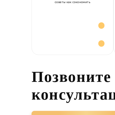
советы как сэкономить
Расчет стоимости
Консультация и
советы
Позвоните
консульта