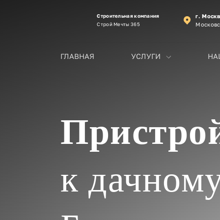
Строительная компания
г. Моск
Строй Мечты 365
Московс
ГЛАВНАЯ
УСЛУГИ
НА
Пристро
к дачному