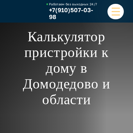
Работаем без выходных
24/7
+7(910)507-03-
98
Калькулятор
ГЛАВНАЯ
пристройки к
УСЛУГИ
дому в
НАШИ РАБОТЫ
Домодедово и
ЦЕНЫ
области
О КОМПАНИИ
ОТЗЫВЫ И ВИДЕО
КОНТАКТЫ