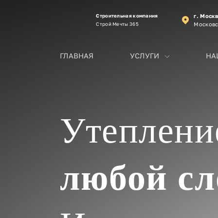
Строительная компания
г. Моск
Строй Мечты 365
Московс
ГЛАВНАЯ
УСЛУГИ
НА
Утеплени
любой с