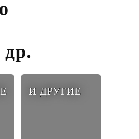
ю
 др.
Е
И ДРУГИЕ