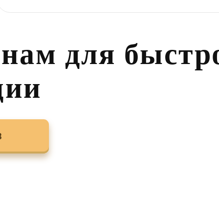
 нам для быстр
ции
8