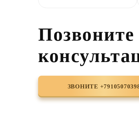
Позвоните
консульта
ЗВОНИТЕ +7910507039