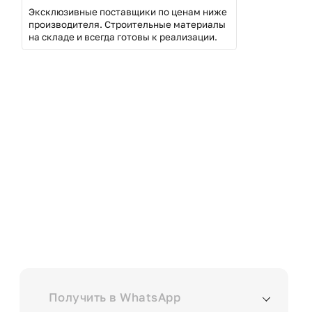
Эксклюзивные поставщики по ценам ниже
производителя. Строительные материалы
на складе и всегда готовы к реализации.
Скачайте каталог
с
ценами на все
наши
услуги в
Выберите куда вам удобнее отправить?
Получить в WhatsApp