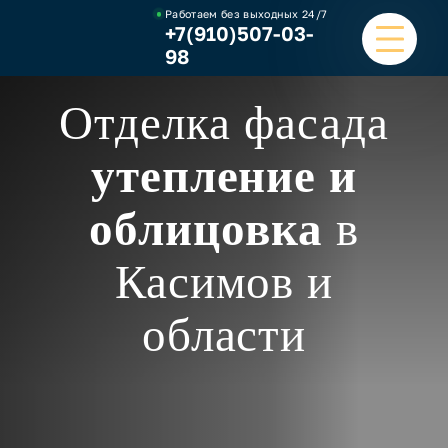
Работаем без выходных
24/7
+7(910)507-03-
98
Отделка фасада
ГЛАВНАЯ
утепление и
УСЛУГИ
облицовка
в
НАШИ РАБОТЫ
Касимов и
ЦЕНЫ
области
О КОМПАНИИ
ОТЗЫВЫ И ВИДЕО
КОНТАКТЫ