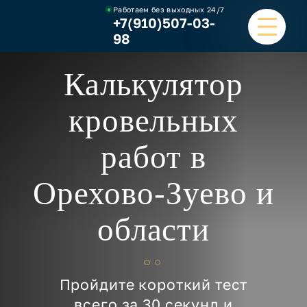
Работаем без выходных
24/7
+7(910)507-03-
98
Калькулятор
ГЛАВНАЯ
кровельных
УСЛУГИ
работ в
НАШИ РАБОТЫ
Орехово-Зуево и
ЦЕНЫ
области
О КОМПАНИИ
ОТЗЫВЫ И ВИДЕО
Пройдите короткий тест
КОНТАКТЫ
всего за 30 секунд и