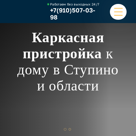
Работаем без выходных
24/7
+7(910)507-03-
98
Каркасная
ГЛАВНАЯ
пристройка
к
УСЛУГИ
дому в Ступино
НАШИ РАБОТЫ
и области
ЦЕНЫ
О КОМПАНИИ
ОТЗЫВЫ И ВИДЕО
КОНТАКТЫ