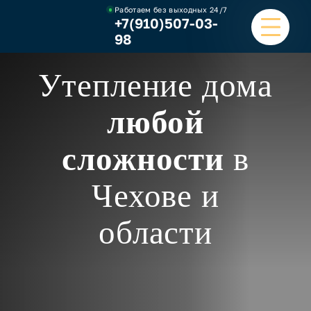
Работаем без выходных
24/7
+7(910)507-03-
98
Утепление дома
ГЛАВНАЯ
любой
УСЛУГИ
сложности
в
НАШИ РАБОТЫ
Чехове и
ЦЕНЫ
области
О КОМПАНИИ
ОТЗЫВЫ И ВИДЕО
КОНТАКТЫ