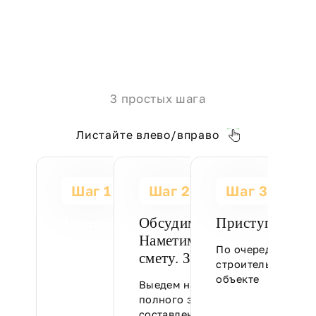
3 простых шага
Листайте влево/вправо
Шаг 1
Шаг 2
Шаг 3
Звоните:
Обсудим вашу задачу.
Приступаем к 
Наметим план. Составим
По очередности р
+7 (910) 507-03-98
смету. Заключим договор
строительные раб
объекте
Познакомимся,
Выедем на объект для
проконсультируем и
полного замера и
согласуем встречу на
составления точной