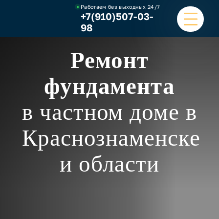
Работаем без выходных
24/7
+7(910)507-03-
98
Ремонт
ГЛАВНАЯ
фундамента
УСЛУГИ
в частном доме в
НАШИ РАБОТЫ
Краснознаменске
ЦЕНЫ
и области
О КОМПАНИИ
ОТЗЫВЫ И ВИДЕО
КОНТАКТЫ