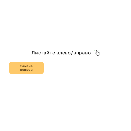
Листайте влево/вправо
Замена
венцов