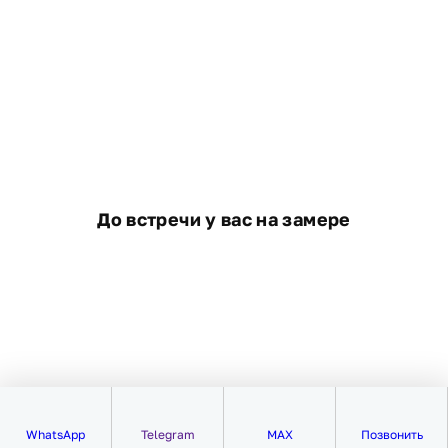
Почему выбирают нас:
Более 12 лет опыта в ремонте и реконструкции
домов
Собственные опытные бригады
Официальная гарантия на все работы
Современные технологии и качественные
материалы
Работаем в Краснознаменск и Московской
До встречи у вас на замере
области
Дополнительные услуги
Пристройка к деревянному дому
Пристройка к дому из каркаса
Замена венцов
Ремонт и замена полов
Реконструкция дома
Кровельные работы
Фасадные работы
WhatsApp
Telegram
MAX
Позвонить