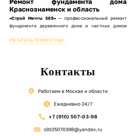
Ремонт фундамента дома
Краснознаменск и область
«Строй Мечты 365»
— профессиональный ремонт
фундамента деревянного дома и частных домов
любой конструкции.
РАСКРЫТЬ ПОЛНОСТЬЮ
Со временем фундамент подвергается разрушению
из-за грунтовых вод, пучения грунта и
естественной усадки. Особенно часто нужен
ремонт фундамента деревянного дома
.
Контакты
ОСНОВНЫЕ ПРИЗНАКИ ПРОБЛЕМ:
Трещины на стенах и цоколе
Перекос дома, окон и дверей
Работаем в Москве и области
Неровные полы
Ежедневно 24/7
Заглубление или выпирание фундамента
Повышенная влажность и гниение нижних венцов
+7 (910) 507-03-98
Мы выполняем:
s9105070398@yandex.ru
Подъем и ремонт фундамента