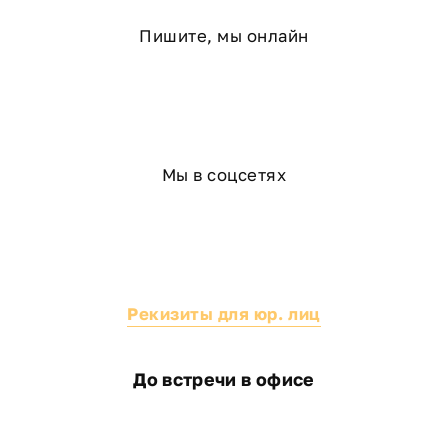
Усиление существующего основания
Полную или частичную замену фундамента
Пишите, мы онлайн
Гидроизоляцию и дренаж
Ремонт фундамента частного дома
(кирпичный,
каркасный, бревенчатый)
Ремонт фундамента деревянного
дома
Мы в соцсетях
Особая специализация нашей компании. Мы
аккуратно поднимаем сруб, сохраняя целостность
конструкции, проводим необходимый ремонт и при
необходимости выполняем замену венцов.
Ремонт фундамента — цена
Рекизиты для юр. лиц
Стоимость зависит от состояния фундамента, типа
дома и объёма работ. Мы выезжаем на объект
До встречи в офисе
бесплатно, проводим диагностику и даём точную
смету без скрытых платежей.
Получить расчёт стоимости