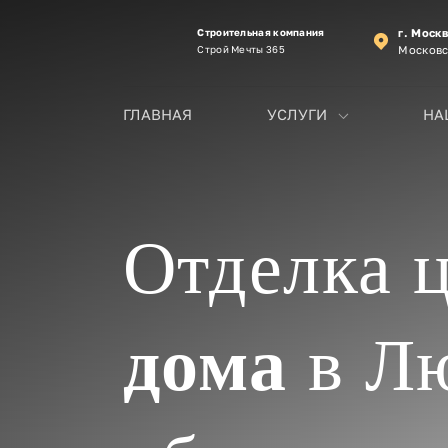
Строительная компания
г. Моск
Строй Мечты 365
Московс
ГЛАВНАЯ
УСЛУГИ
НА
Отделка 
дома
в Лю