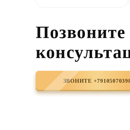
Позвоните
консульта
ЗВОНИТЕ +7910507039