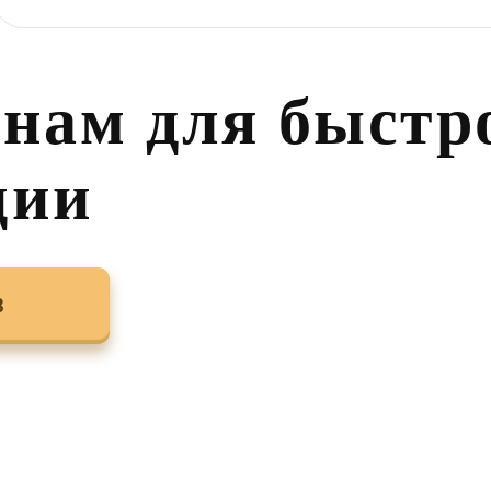
 нам для быстр
ции
8