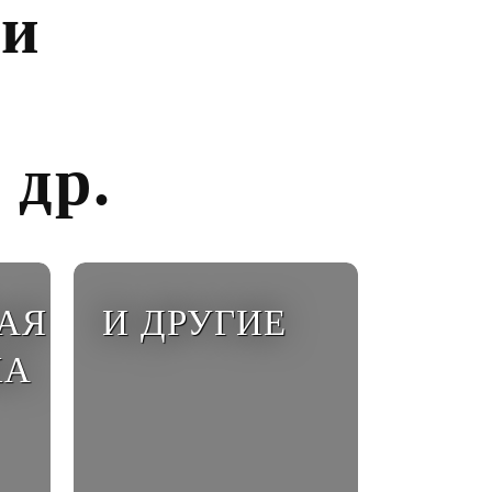
ми
 др.
АЯ
И ДРУГИЕ
КА