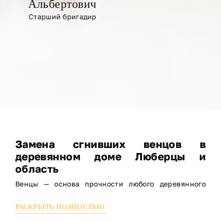
Альбертович
Старший бригадир
Замена сгнивших венцов в
деревянном доме Люберцы и
область
Венцы — основа прочности любого деревянного
строения. С течением времени нижние венцы
РАСКРЫТЬ ПОЛНОСТЬЮ
могут подвергаться гниению, рассыхаться или
деформироваться из-за воздействия влаги и