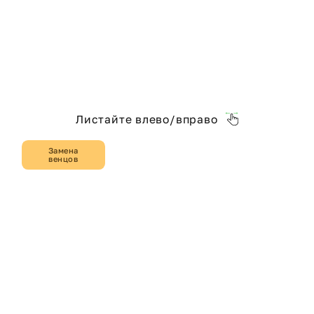
Листайте влево/вправо
Замена
венцов