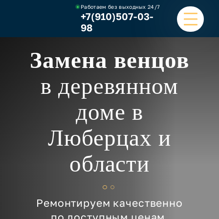
Работаем без выходных
24/7
+7(910)507-03-
98
Замена венцов
ГЛАВНАЯ
в деревянном
УСЛУГИ
доме в
НАШИ РАБОТЫ
Люберцах и
ЦЕНЫ
области
О КОМПАНИИ
ОТЗЫВЫ И ВИДЕО
Ремонтируем качественно
КОНТАКТЫ
по доступным ценам.