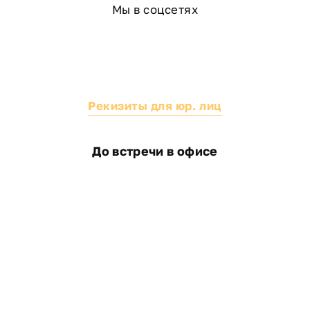
Мы в соцсетях
Не откладывайте ремонт — закажите
бесплатную диагностику состояния венцов
прямо сейчас! Наши эксперты определят
степень износа и предложат оптимальное
решение.
Рекизиты для юр. лиц
КАК ПРОХОДИТ ЗАМЕНА ВЕНЦОВ?
До встречи в офисе
Работа включает несколько профессиональных
этапов:
Подъем сруба специальным гидравлическим
оборудованием для сохранения геометрии
строения;
Демонтаж поврежденных венцов с минимальным
вмешательством в конструкцию;
Монтаж новых брусьев или бревен
соответствующего размера из качественной
древесины;