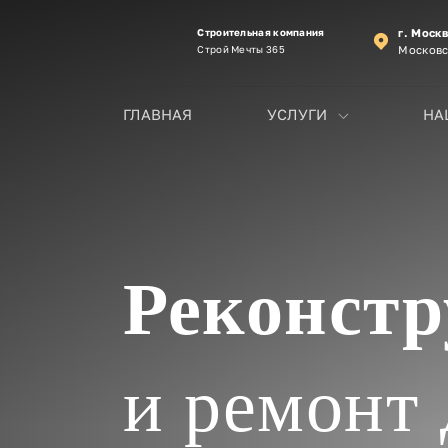
Строительная компания
г. Моск
Строй Мечты 365
Московс
ГЛАВНАЯ
УСЛУГИ
НА
Реконст
и ремонт 