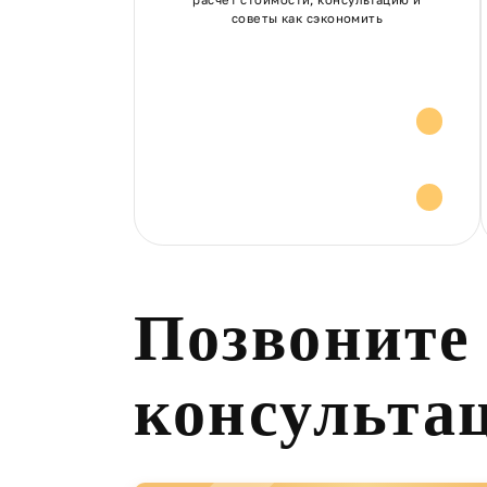
советы как сэкономить
Расчет стоимости
Консультация и
советы
Позвоните
консульта