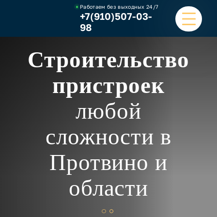
Работаем без выходных
24/7
+7(910)507-03-
98
Строительство
ГЛАВНАЯ
пристроек
УСЛУГИ
любой
НАШИ РАБОТЫ
сложности в
ЦЕНЫ
Протвино и
О КОМПАНИИ
ОТЗЫВЫ И ВИДЕО
области
КОНТАКТЫ