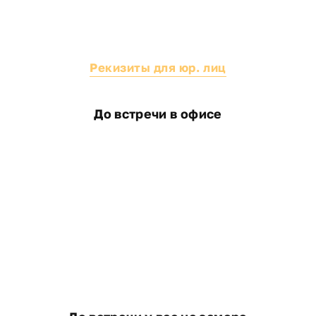
основному дому
Установка окон и дверей
Подведение коммуникаций (электрика, отопление,
Рекизиты для юр. лиц
вода)
Внутренняя и наружная отделка
Строительство пристроек — цены
До встречи в офисе
Стоимость строительства пристройки зависит от
типа конструкции, площади и выбранных
материалов. Мы бесплатно выезжаем на объект,
проводим замеры и предоставляем прозрачную
строительство пристроек цены
с подробной
сметой без скрытых платежей.
Преимущества работы с нами
Большой опыт строительства каркасных и дачных
пристроек
Надёжное соединение пристройки с основным
домом