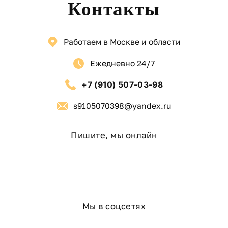
Контакты
качественно, в короткие сроки и с официальной
гарантией.
МЫ ПРЕДЛАГАЕМ:
Работаем в Москве и области
Строительство пристройки к дому
Ежедневно 24/7
Строительство каркасной пристройки
Строительство дачных пристроек
+7 (910) 507-03-98
Строительство пристройки
s9105070398@yandex.ru
Строительство пристроек в Москве и области
Строительство реконструкция пристройки
Что входит в строительство
Пишите, мы онлайн
пристройки
Проектирование и согласование (при
необходимости)
Возведение фундамента под пристройку
Строительство каркаса (каркасные технологии)
Мы в соцсетях
Утепление и гидроизоляция
Монтаж кровли с качественным примыканием к