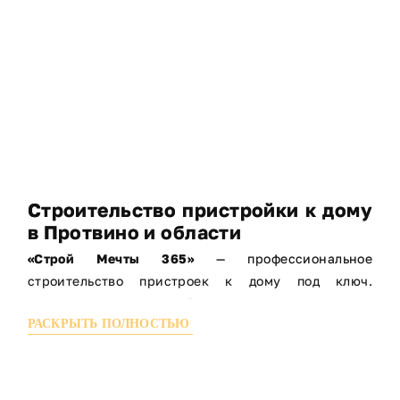
Строительство пристройки к дому
в Протвино и области
«Строй Мечты 365»
— профессиональное
строительство пристроек к дому под ключ.
Строительство пристройки — быстрое увеличение
РАСКРЫТЬ ПОЛНОСТЬЮ
площади дома
Мы выполняем строительство пристройки к дому
любой сложности: жилые, дачные, каркасные и
хозяйственные пристройки. Работы выполняем