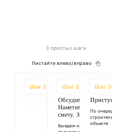
3 простых шага
Листайте влево/вправо
Шаг 1
Шаг 2
Шаг 3
Звоните:
Обсудим вашу задачу.
Приступаем к 
Наметим план. Составим
По очередности р
+7 (910) 507-03-98
смету. Заключим договор
строительные раб
объекте
Познакомимся,
Выедем на объект для
проконсультируем и
полного замера и