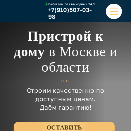
Работаем без выходных
24/7
+7(910)507-03-
98
Пристрой к
ГЛАВНАЯ
дому
в Москве и
УСЛУГИ
области
НАШИ РАБОТЫ
ЦЕНЫ
Строим качественно по
О КОМПАНИИ
доступным ценам.
Даём гарантию!
ОТЗЫВЫ И ВИДЕО
КОНТАКТЫ
ОСТАВИТЬ