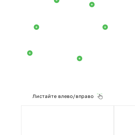
+
+
+
+
+
+
Листайте влево/вправо