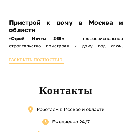
Пристрой к дому в Москва и
области
«Строй Мечты 365»
— профессиональное
строительство пристроев к дому под ключ.
Пристрой к дому — удобное расширение жилой
РАСКРЫТЬ ПОЛНОСТЬЮ
площади
Мы помогаем увеличить пространство вашего дома
быстро и качественно. Выполняем
пристрой к дому
любого назначения: жилые комнаты, веранды,
Контакты
террасы и закрытые тёплые пристройки.
МЫ СТРОИМ:
Работаем в Москве и области
Пристрой к дому
Комната пристроенная к дому
Ежедневно 24/7
Закрытый пристрой к дому