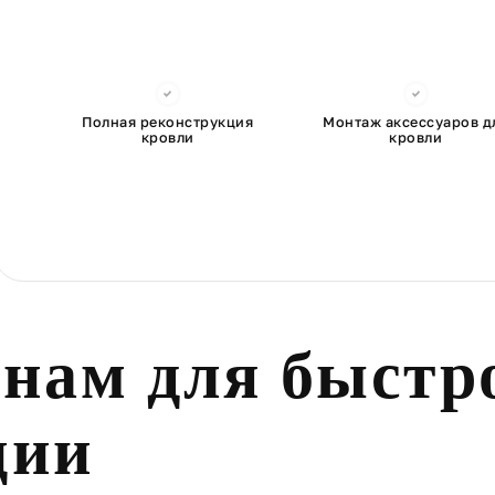
Полная реконструкция
Монтаж аксессуаров д
кровли
кровли
 нам для быстр
ции