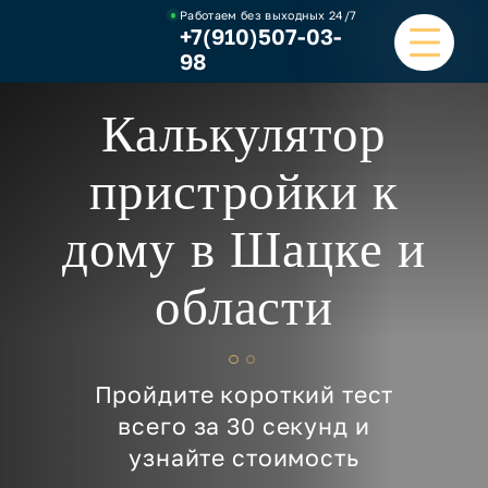
Работаем без выходных
24/7
+7(910)507-03-
98
Калькулятор
ГЛАВНАЯ
пристройки к
УСЛУГИ
дому в Шацке и
НАШИ РАБОТЫ
области
ЦЕНЫ
О КОМПАНИИ
Пройдите короткий тест
ОТЗЫВЫ И ВИДЕО
всего за 30 секунд и
узнайте стоимость
КОНТАКТЫ