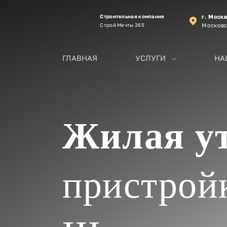
Строительная компания
г. Моск
Строй Мечты 365
Московс
ГЛАВНАЯ
УСЛУГИ
НА
Жилая у
пристройк