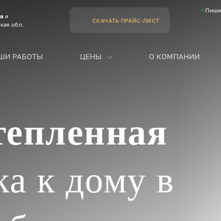
Пиши
ва
и
СКАЧАТЬ ПРАЙС-ЛИСТ
кая обл.
ШИ РАБОТЫ
ЦЕНЫ
О КОМПАНИИ
тепленная
а к дому в