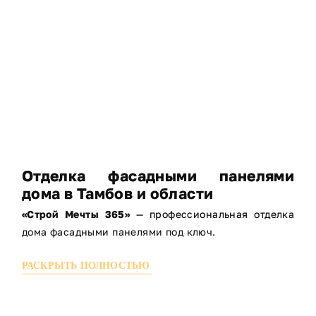
Отделка фасадными панелями
дома в Тамбов и области
«Строй Мечты 365»
— профессиональная отделка
дома фасадными панелями под ключ.
Фасадные панели — отличная альтернатива
РАСКРЫТЬ ПОЛНОСТЬЮ
кирпичу и сайдингу. Они выглядят дорого и
солидно, при этом монтируются быстро и имеют
доступную стоимость.