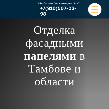
Работаем без выходных
24/7
+7(910)507-03-
98
Отделка
ГЛАВНАЯ
фасадными
УСЛУГИ
панелями
в
НАШИ РАБОТЫ
Тамбове и
ЦЕНЫ
области
О КОМПАНИИ
ОТЗЫВЫ И ВИДЕО
КОНТАКТЫ