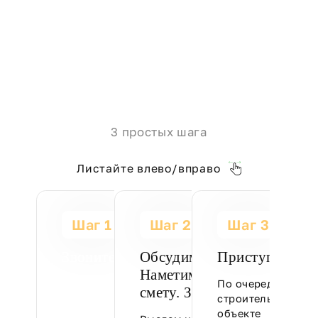
3 простых шага
Листайте влево/вправо
Шаг 1
Шаг 2
Шаг 3
Звоните:
Обсудим вашу задачу.
Приступаем к 
Наметим план. Составим
По очередности р
+7 (910) 507-03-98
смету. Заключим договор
строительные раб
объекте
Познакомимся,