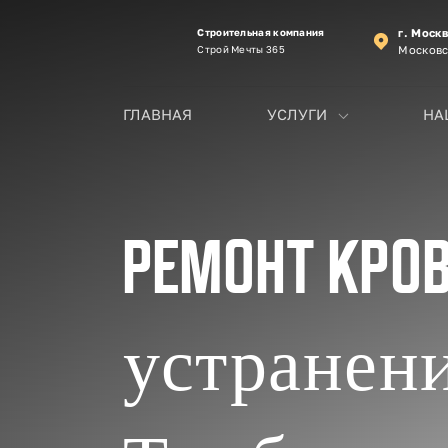
Строительная компания
г. Моск
Строй Мечты 365
Московс
ГЛАВНАЯ
УСЛУГИ
НА
Ремонт кро
устранени