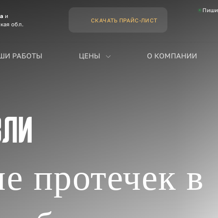
Пиши
ва
и
СКАЧАТЬ ПРАЙС-ЛИСТ
кая обл.
ШИ РАБОТЫ
ЦЕНЫ
О КОМПАНИИ
вли
е протечек в