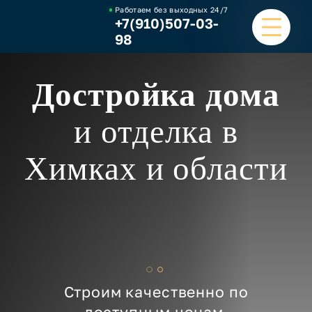
Работаем без выходных
24/7
+7(910)507-03-
98
Достройка дома
ГЛАВНАЯ
УСЛУГИ
и отделка в
НАШИ РАБОТЫ
Химках и области
ЦЕНЫ
О КОМПАНИИ
ОТЗЫВЫ И ВИДЕО
Строим качественно по
КОНТАКТЫ
доступным ценам.