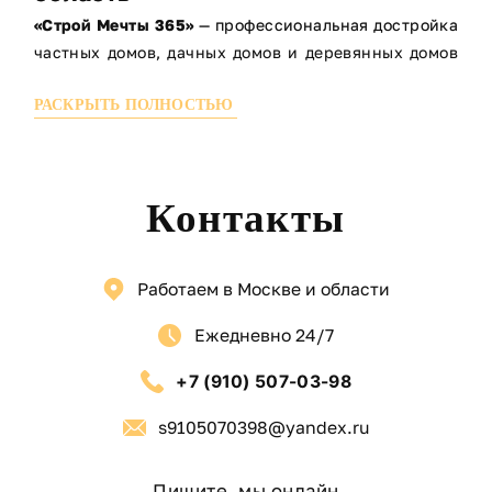
«Строй Мечты 365»
— профессиональная достройка
частных домов, дачных домов и деревянных домов
под ключ.
РАСКРЫТЬ ПОЛНОСТЬЮ
Многие сталкиваются с ситуацией, когда
строительство дома остановилось на этапе
коробки. Мы помогаем завершить начатое и
превратить недострой в комфортный современный
Контакты
дом.
ОСНОВНЫЕ ВИДЫ РАБОТ:
Достройка дома
под ключ
Работаем в Москве и области
Достройка частных домов
Ежедневно 24/7
Достройка дачного дома
Достройка деревянных домов
+7 (910) 507-03-98
Достройка реконструкция домов
Завершение строительства на любом этапе
s9105070398@yandex.ru
Внутренняя и внешняя отделка
Подведение коммуникаций
Пишите, мы онлайн