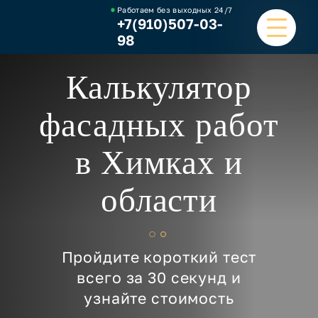
Работаем без выходных
24/7
+7(910)507-03-
98
Калькулятор
ГЛАВНАЯ
фасадных работ
УСЛУГИ
в Химках и
НАШИ РАБОТЫ
области
ЦЕНЫ
О КОМПАНИИ
Пройдите короткий тест
ОТЗЫВЫ И ВИДЕО
всего за 30 секунд и
узнайте стоимость
КОНТАКТЫ